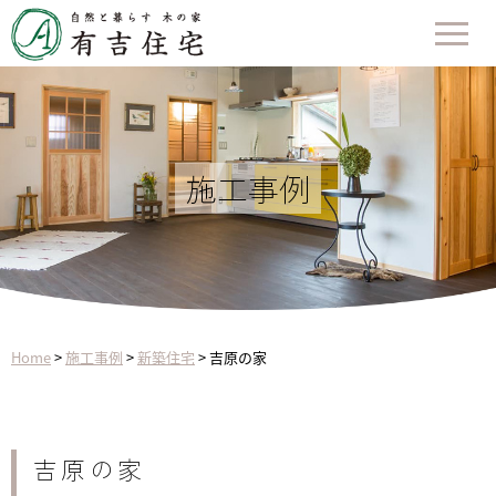
施工事例
Home
>
施工事例
>
新築住宅
>
吉原の家
吉原の家