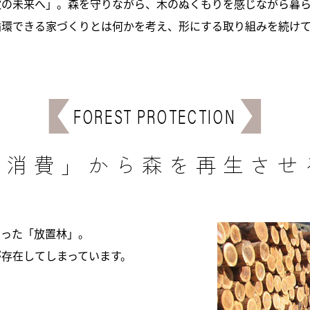
次の未来へ」。森を守りながら、木のぬくもりを感じながら暮
循環できる家づくりとは何かを考え、形にする取り組みを続け
FOREST PROTECTION
「消費」から森を再生させ
まった「放置林」。
が存在してしまっています。